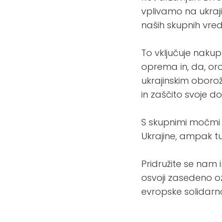
vplivamo na ukrajin
naših skupnih vred
To vključuje nakup
oprema in, da, or
ukrajinskim oborož
in zaščito svoje d
S skupnimi močmi 
Ukrajine, ampak tu
Pridružite se nam
osvoji zasedeno oz
evropske solidarno