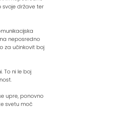
o svoje države ter
omunikacijska
njena neposredno
o za učinkovit boj
To ni le boj
nost.
 se upre, ponovno
ite svetu moč