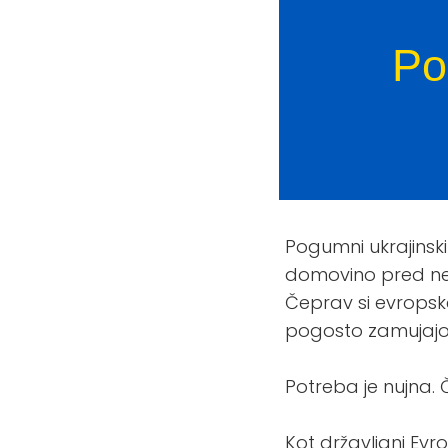
Po
Pogumni ukrajinski
domovino pred nei
Čeprav si evropsk
pogosto zamujajo
Potreba je nujna. 
Kot državljani Ev