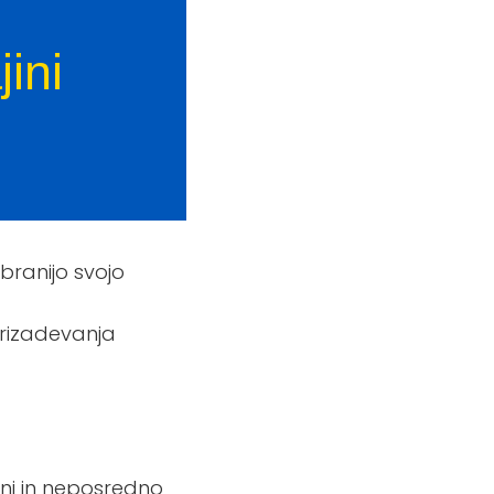
ini
 branijo svojo
prizadevanja
ni in neposredno