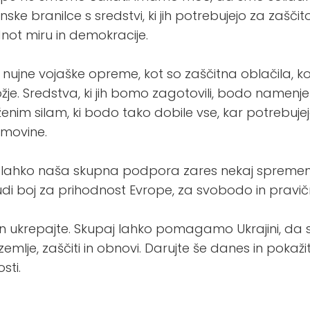
ske branilce s sredstvi, ki jih potrebujejo za zaščit
not miru in demokracije.
 nujne vojaške opreme, kot so zaščitna oblačila, k
ožje. Sredstva, ki jih bomo zagotovili, bodo name
enim silam, ki bodo tako dobile vse, kar potrebujej
omovine.
lahko naša skupna podpora zares nekaj spremeni. 
di boj za prihodnost Evrope, za svobodo in pravič
 in ukrepajte. Skupaj lahko pomagamo Ukrajini, da
emlje, zaščiti in obnovi. Darujte še danes in pokaž
sti.