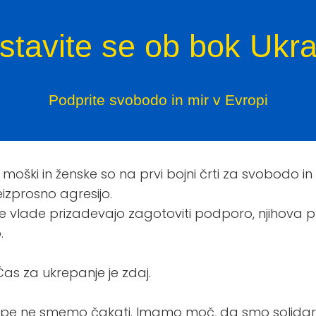
stavite se ob bok Ukraj
Podprite svobodo in mir v Evropi
 moški in ženske so na prvi bojni črti za svobodo in
zprosno agresijo.
e vlade prizadevajo zagotoviti podporo, njihova 
.
Čas za ukrepanje je zdaj.
rope ne smemo čakati. Imamo moč, da smo solidar