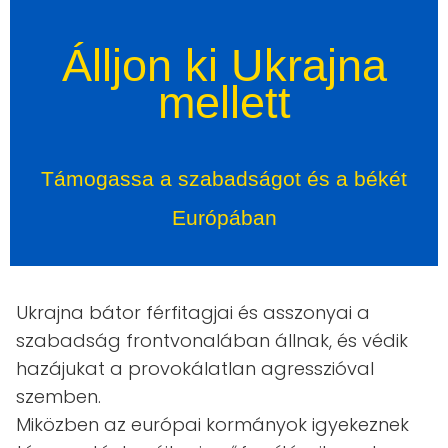
Álljon ki Ukrajna
mellett
Támogassa a szabadságot és a békét
Európában
Ukrajna bátor férfitagjai és asszonyai a
szabadság frontvonalában állnak, és védik
hazájukat a provokálatlan agresszióval
szemben.
Miközben az európai kormányok igyekeznek