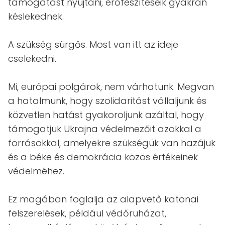
támogatást nyújtani, erőfeszítéseik gyakran
késlekednek.
A szükség sürgős. Most van itt az ideje
cselekedni.
Mi, európai polgárok, nem várhatunk. Megvan
a hatalmunk, hogy szolidaritást vállaljunk és
közvetlen hatást gyakoroljunk azáltal, hogy
támogatjuk Ukrajna védelmezőit azokkal a
forrásokkal, amelyekre szükségük van hazájuk
és a béke és demokrácia közös értékeinek
védelméhez.
Ez magában foglalja az alapvető katonai
felszerelések, például védőruházat,